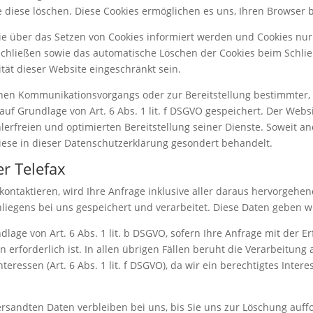
ie diese löschen. Diese Cookies ermöglichen es uns, Ihren Browse
Sie über das Setzen von Cookies informiert werden und Cookies nur
schließen sowie das automatische Löschen der Cookies beim Schlie
ität dieser Website eingeschränkt sein.
chen Kommunikationsvorgangs oder zur Bereitstellung bestimmter, 
uf Grundlage von Art. 6 Abs. 1 lit. f DSGVO gespeichert. Der Websi
erfreien und optimierten Bereitstellung seiner Dienste. Soweit and
iese in dieser Datenschutzerklärung gesondert behandelt.
er Telefax
x kontaktieren, wird Ihre Anfrage inklusive aller daraus hervorg
iegens bei uns gespeichert und verarbeitet. Diese Daten geben wir
ndlage von Art. 6 Abs. 1 lit. b DSGVO, sofern Ihre Anfrage mit der
orderlich ist. In allen übrigen Fällen beruht die Verarbeitung auf 
eressen (Art. 6 Abs. 1 lit. f DSGVO), da wir ein berechtigtes Inter
sandten Daten verbleiben bei uns, bis Sie uns zur Löschung auffo